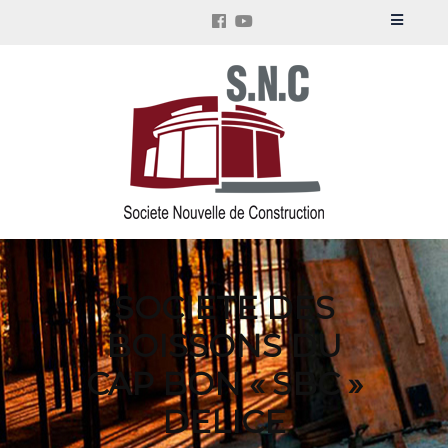
SOCIETE DES
BOISSONS DU
CAP BON « SBC »
DELICE