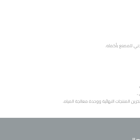
دني للمصنع بأكمله.
،
ين المنتجات النهائية ووحدة معالجة المياه.
صال