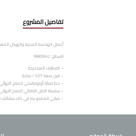
تفاصيل المشروع
أعمال الهندسة المدنية والهيكل المع
السطح: l8800m2
– القطارات المتدحرجة
– فرن سعة SOT / ساعة
– خط تعبئة أوتوماتيكي للمنتج النهائي
– سلسلة النقل التلقائي للمنتج النهائي 
– مباني المصنع بما في ذلك سقائف تخز
خريطة الموقع
إت