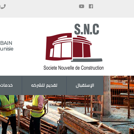
 428 851
OBAIN
nisie
الإستقبال
تقديم للشركه
خدمات